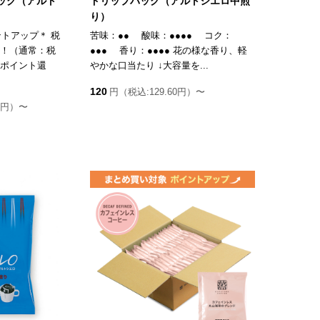
ッグ（アルト
ドリップバッグ（アルトシエロ中煎
り）
トアップ＊ 税
苦味：●● 酸味：●●●● コク：
元！（通常：税
●●● 香り：●●●● 花の様な香り、軽
1ポイント還
やかな口当たり ↓大容量を...
120
円（税込:129.60円）〜
00円）〜