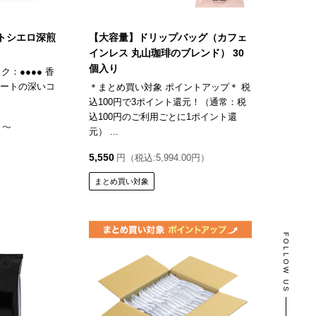
トシエロ深煎
【大容量】ドリップバッグ（カフェ
インレス 丸山珈琲のブレンド） 30
個入り
ク：●●●● 香
レートの深いコ
＊まとめ買い対象 ポイントアップ＊ 税
込100円で3ポイント還元！（通常：税
込100円のご利用ごとに1ポイント還
）〜
元） ...
5,550
円（税込:5,994.00円）
まとめ買い対象
FOLLOW US