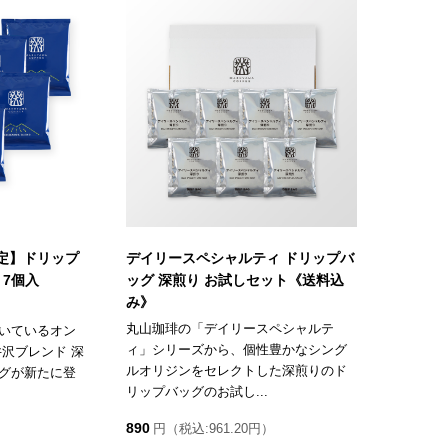
定】ドリップ
デイリースペシャルティ ドリップバ
 7個入
ッグ 深煎り お試しセット《送料込
み》
丸山珈琲の「デイリースペシャルテ
いているオン
ィ」シリーズから、個性豊かなシング
沢ブレンド 深
ルオリジンをセレクトした深煎りのド
グが新たに登
リップバッグのお試し...
890
円（税込:961.20円）
）