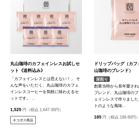
丸山珈琲のカフェインレスお試しセ
ドリップバッグ（カフ
ット《送料込み》
山珈琲のブレンド）
「カフェインレスとは思えない！」 そ
深煎り
んな声をいただく、丸山珈琲のカフェ
創業当時から長年愛され
インレスコーヒーを気軽に味わえるセ
ブレンド、丸山珈琲のブ
ットです。 ...
ェインレスで作りました
トのような風味...
1,525
円（税込:1,647.00円）
185
円（税込:199.80円
ネコポス商品