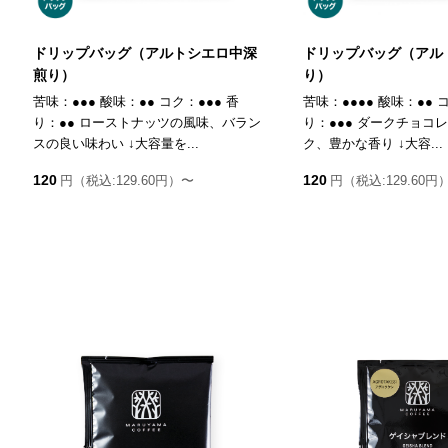
ドリップバッグ（アルトシエロ中深
ドリップバッグ（アル
煎り）
り）
苦味：●●● 酸味：●● コク：●●● 香
苦味：●●●● 酸味：●● コ
り：●● ローストナッツの風味、バラン
り：●●● ダークチョコ
スの良い味わい ↓大容量を...
ク、豊かな香り ↓大容...
120
120
円（税込:129.60円）〜
円（税込:129.60円