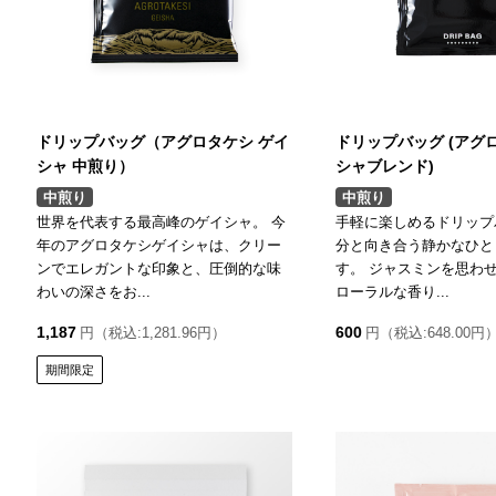
ドリップバッグ（アグロタケシ ゲイ
ドリップバッグ (アグ
シャ 中煎り）
シャブレンド)
中煎り
中煎り
世界を代表する最高峰のゲイシャ。 今
手軽に楽しめるドリップ
年のアグロタケシゲイシャは、クリー
分と向き合う静かなひと
ンでエレガントな印象と、圧倒的な味
す。 ジャスミンを思わ
わいの深さをお...
ローラルな香り...
1,187
600
円（税込:1,281.96円）
円（税込:648.00円
期間限定