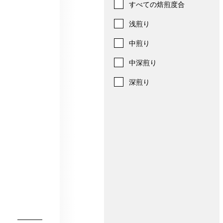
すべての焙煎度合
浅煎り
中煎り
中深煎り
深煎り