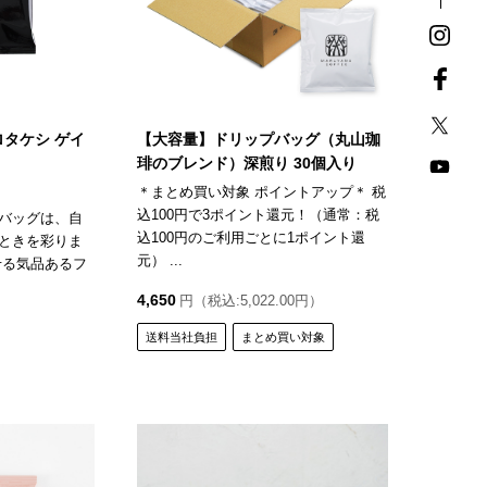
ロタケシ ゲイ
【大容量】ドリップバッグ（丸山珈
琲のブレンド）深煎り 30個入り
＊まとめ買い対象 ポイントアップ＊ 税
込100円で3ポイント還元！（通常：税
バッグは、自
込100円のご利用ごとに1ポイント還
ときを彩りま
元） ...
せる気品あるフ
4,650
円（税込:5,022.00円）
）
送料当社負担
まとめ買い対象