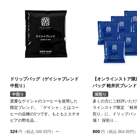
ドリップバッグ（ゲイシャブレンド
【オンラインストア限
中煎り）
バッグ 軽井沢ブレンド
中煎り
深煎り
貴重なゲイシャのコーヒーを使用した
多くの方にご好評いただ
限定ブレンド。 「ゲイシャ」とはコー
ラインストア限定 「軽井
ヒーの品種の1つです。もともとエチオ
煎り」に、ドリップバッ
ピアの野生品...
場！ 深煎り...
324
800
円（税込:349.92円）〜
円（税込:864.00円