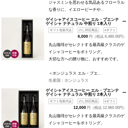
ジャスミンを思わせる気品あるフローラル
な香りに、イエローピーチや...
ゲイシャアイスコーヒー エル・プエンテ
ゲイシャ ナチュラル 中煎り 1本入り
ギフト包装代込
のし対応商品
eギフト
6,000
円（税込:6,480.00円）
丸山珈琲がセレクトする最高級クラスのゲ
イシャコーヒーをボトリング。
大切な方への贈り物に、おすすめです。
＜ホンジュラス エル・プエ...
生産国：ホンジュラス
ゲイシャアイスコーヒー エル・プエンテ
ゲイシャ ナチュラル 中煎り 2本入り
ギフト包装代込
のし対応商品
eギフト
12,000
円（税込:12,960.00円）
丸山珈琲がセレクトする最高級クラスのゲ
イシャコーヒーをボトリング。