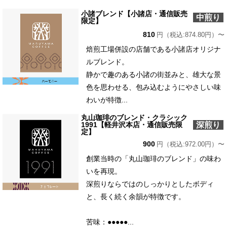
小諸ブレンド【小諸店・通信販売
中煎り
限定】
810
円（税込:874.80円）〜
焙煎工場併設の店舗である小諸店オリジナ
ルブレンド。
静かで趣のある小諸の街並みと、雄大な景
色を思わせる、包み込むようにやさしい味
わいが特徴...
丸山珈琲のブレンド・クラシック
深煎り
1991【軽井沢本店・通信販売限
定】
900
円（税込:972.00円）〜
創業当時の「丸山珈琲のブレンド」の味わ
いを再現。
深煎りならではのしっかりとしたボディ
と、長く続く余韻が特徴です。
苦味：●●●●●...