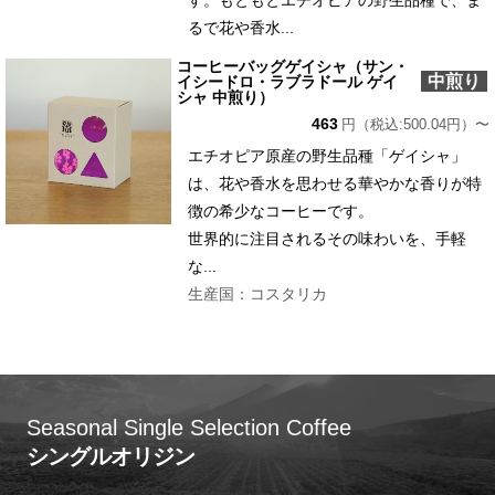
るで花や香水...
コーヒーバッグゲイシャ（サン・
中煎り
イシードロ・ラブラドール ゲイ
シャ 中煎り）
463
円（税込:500.04円）〜
エチオピア原産の野生品種「ゲイシャ」
は、花や香水を思わせる華やかな香りが特
徴の希少なコーヒーです。
世界的に注目されるその味わいを、手軽
な...
生産国：コスタリカ
Seasonal Single Selection Coffee
シングルオリジン