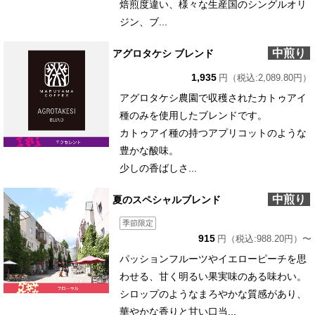
焙煎度違い、様々な生産国のシングルオリ
ジン、ブ...
中煎り
アグロタケシ ブレンド
1,935
円（税込:2,089.80円）
アグロタケシ農園で収穫されたカトゥアイ
種のみを使用したブレンドです。
カトゥアイ種の持つアプリコットのような
豊かな酸味。
少しの香ばしさ...
中煎り
夏のスペシャルブレンド
季節限定
915
円（税込:988.20円）〜
パッションフルーツやイエローピーチを思
わせる、甘く明るい果実味のある味わい。
シロップのようなまろやかな質感があり、
華やかな香りと甘い口当...