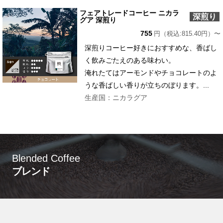
フェアトレードコーヒー ニカラ
深煎り
グア 深煎り
755
円（税込:815.40円）〜
深煎りコーヒー好きにおすすめな、香ばし
く飲みごたえのある味わい。
淹れたてはアーモンドやチョコレートのよ
うな香ばしい香りが立ちのぼります。...
生産国：ニカラグア
Blended Coffee
ブレンド