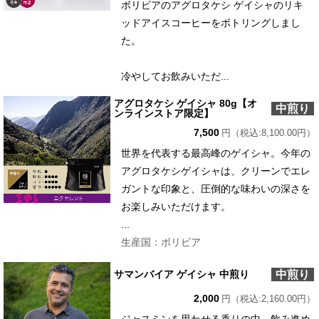
ボリビアのアグロタケシ ゲイシャのリキ
ッドアイスコーヒーをボトリングしまし
た。
冷やしてお飲みいただ...
アグロタケシ ゲイシャ 80g【オ
中煎り
ンラインストア限定】
7,500
円（税込:8,100.00円）
世界を代表する最高峰のゲイシャ。今年の
アグロタケシゲイシャは、クリーンでエレ
ガントな印象と、圧倒的な味わいの深さを
お楽しみいただけます。
...
生産国：ボリビア
中煎り
サマンバイア ゲイシャ 中煎り
2,000
円（税込:2,160.00円）