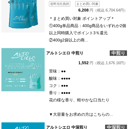
送料当社負担
まとめ買い対象
6,208
円（税込:6,704.64円）
＊まとめ買い対象 ポイントアップ＊
①400g単品商品：400g商品をいずれか2個
以上同時購入でポイント3％還元
②400g2袋以上の商...
中煎り
アルトシエロ 中煎り
1,552
円（税込:1,676.16円）
苦味：●●
酸味：●●●●
コク：●●●
香り：●●●●
花の様な香り、軽やかな口当たり
▼大容量をお求めの方はこちらの...
中深煎り
アルトシエロ 中深煎り