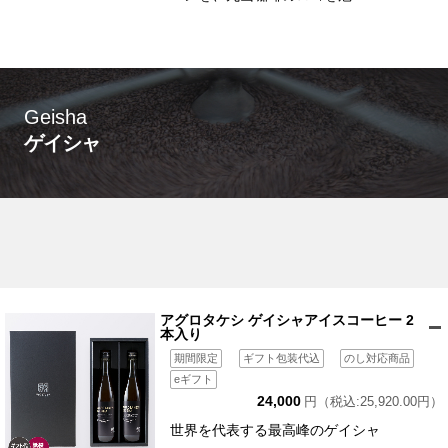
Geisha
ゲイシャ
アグロタケシ ゲイシャアイスコーヒー 2
本入り
期間限定
ギフト包装代込
のし対応商品
eギフト
24,000
円（税込:25,920.00円）
世界を代表する最高峰のゲイシャ