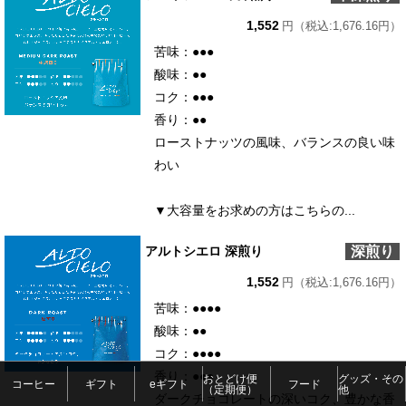
1,552
円（税込:1,676.16円）
苦味：●●●
酸味：●●
コク：●●●
香り：●●
ローストナッツの風味、バランスの良い味
わい
▼大容量をお求めの方はこちらの...
深煎り
アルトシエロ 深煎り
1,552
円（税込:1,676.16円）
苦味：●●●●
酸味：●●
コク：●●●●
香り：●●●
おとどけ便
グッズ・その
コーヒー
ギフト
eギフト
フード
（定期便）
他
ダークチョコレートの深いコク、豊かな香