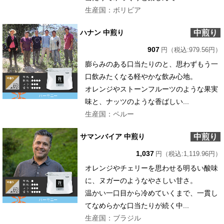
生産国：ボリビア
中煎り
ハナン 中煎り
907
円（税込:979.56円）
膨らみのある口当たりのと、思わずもう一
口飲みたくなる軽やかな飲み心地。
オレンジやストーンフルーツのような果実
味と、ナッツのような香ばしい...
生産国：ペルー
中煎り
サマンバイア 中煎り
1,037
円（税込:1,119.96円）
オレンジやチェリーを思わせる明るい酸味
に、ヌガーのようなやさしい甘さ。
温かい一口目から冷めていくまで、一貫し
てなめらかな口当たりが続く中...
生産国：ブラジル