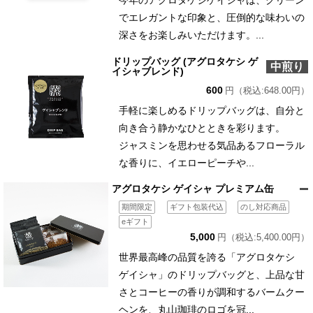
今年のアグロタケシゲイシャは、クリーン
でエレガントな印象と、圧倒的な味わいの
深さをお楽しみいただけます。...
ドリップバッグ (アグロタケシ ゲ
中煎り
イシャブレンド)
600
円（税込:648.00円）
手軽に楽しめるドリップバッグは、自分と
向き合う静かなひとときを彩ります。
ジャスミンを思わせる気品あるフローラル
な香りに、イエローピーチや...
アグロタケシ ゲイシャ プレミアム缶
期間限定
ギフト包装代込
のし対応商品
eギフト
5,000
円（税込:5,400.00円）
世界最高峰の品質を誇る「アグロタケシ
ゲイシャ」のドリップバッグと、上品な甘
さとコーヒーの香りが調和するバームクー
ヘンを、丸山珈琲のロゴを冠...