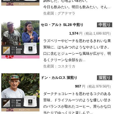
調和した、心地よい味わい。
今日も飲みたい。明日も飲みたい。そん...
生産国：グアテマラ
中煎り
セロ・アルト SL28 中煎り
1,574
円（税込:1,699.92円）
ラズベリーやピーチを思わせるきれいな果
実味に、はちみつのようなやさしい甘さ。
口に含むとジューシーな風味が広がり、明
るくクリーンな余韻をお...
生産国：コスタリカ
深煎り
ドン・カルロス 深煎り
907
円（税込:979.56円）
ダークチョコレートを思わせるコクのある
苦味、ドライフルーツのような優しい甘さ
のバランスが取れたコーヒー。滑らかな口
当たりでゆっくりと楽しんで...