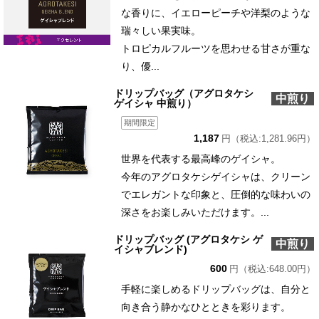
な香りに、イエローピーチや洋梨のような
瑞々しい果実味。
トロピカルフルーツを思わせる甘さが重な
り、優...
ドリップバッグ（アグロタケシ
中煎り
ゲイシャ 中煎り）
期間限定
1,187
円（税込:1,281.96円）
世界を代表する最高峰のゲイシャ。
今年のアグロタケシゲイシャは、クリーン
でエレガントな印象と、圧倒的な味わいの
深さをお楽しみいただけます。...
ドリップバッグ (アグロタケシ ゲ
中煎り
イシャブレンド)
600
円（税込:648.00円）
手軽に楽しめるドリップバッグは、自分と
向き合う静かなひとときを彩ります。