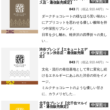
中深煎り
ス店・通信販売限定】
843
円（税込:910.44円）〜
ダークチョコレートの様なほろ苦い味わい
にアプリコットを思わせる優しい酸味を持
つ中深煎りブレンド。
日常を少し離れ、軽井沢の四季折々の美し
い...
渋谷ブレンド【エキュートエデ
中深煎り
ィション渋谷店・通信販売限
定】
843
円（税込:910.44円）〜
文化・流行の発信基地として常に変化し続
けるエネルギーにあふれた渋谷の街をイメ
ージ。
ミルクチョコレートのような優しい甘さ
に、カラメリゼした...
北千住ブレンド【北千住マルイ
中深煎り
店・通信販売限定】