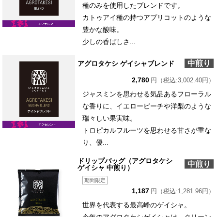
種のみを使用したブレンドです。
カトゥアイ種の持つアプリコットのような
豊かな酸味。
少しの香ばしさ...
中煎り
アグロタケシ ゲイシャブレンド
2,780
円（税込:3,002.40円）
ジャスミンを思わせる気品あるフローラル
な香りに、イエローピーチや洋梨のような
瑞々しい果実味。
トロピカルフルーツを思わせる甘さが重な
り、優...
ドリップバッグ（アグロタケシ
中煎り
ゲイシャ 中煎り）
期間限定
1,187
円（税込:1,281.96円）
世界を代表する最高峰のゲイシャ。