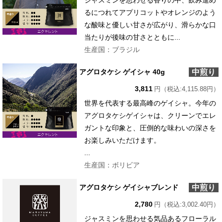
ジャスミンを思わせる香りの中、飲み進め
るにつれてアプリコットやオレンジのよう
な酸味と優しい甘さが広がり、滑らかな口
当たりが後味の甘さとともに...
生産国：ブラジル
中煎り
アグロタケシ ゲイシャ 40g
3,811
円（税込:4,115.88円）
世界を代表する最高峰のゲイシャ。今年の
アグロタケシゲイシャは、クリーンでエレ
ガントな印象と、圧倒的な味わいの深さを
お楽しみいただけます。
...
生産国：ボリビア
中煎り
アグロタケシ ゲイシャブレンド
2,780
円（税込:3,002.40円）
ジャスミンを思わせる気品あるフローラル