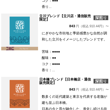
コク：●●●
香り...
立川ブレンド【立川店・通信販売
深煎り
限定】
843
円（税込:910.44円）〜
にぎやかな市街地と季節感豊かな自然が調
和した立川をイメージしたブレンドです。
苦味：●●●●
酸味：●●
コク：●●●●
香り：...
日本橋ブレンド【日本橋店・通信
深煎り
販売限定】
843
円（税込:910.44円）〜
数多くの近代建築と東京を代表する老舗が
建ち並ぶ日本橋。
日本の今と昔が融合した、進化し続ける街