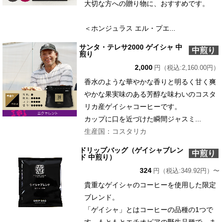
大切な方への贈り物に、おすすめです。
＜ホンジュラス エル・プエ...
サンタ・テレサ2000 ゲイシャ 中
中煎り
煎り
2,000
円（税込:2,160.00円）
香水のような華やかな香りと明るく甘く爽
やかな果実味のある芳醇な味わいのコスタ
リカ産ゲイシャコーヒーです。
カップに口を近づけた瞬間ジャスミ...
生産国：コスタリカ
ドリップバッグ（ゲイシャブレン
中煎り
ド 中煎り）
324
円（税込:349.92円）〜
貴重なゲイシャのコーヒーを使用した限定
ブレンド。
「ゲイシャ」とはコーヒーの品種の1つで
す。もともとエチオピアの野生品種で、ま