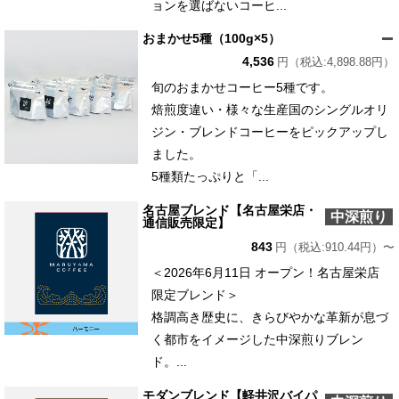
ョンを選ばないコーヒ...
おまかせ5種（100g×5）
4,536
円（税込:4,898.88円）
旬のおまかせコーヒー5種です。
焙煎度違い・様々な生産国のシングルオリ
ジン・ブレンドコーヒーをピックアップし
ました。
5種類たっぷりと「...
名古屋ブレンド【名古屋栄店・
中深煎り
通信販売限定】
843
円（税込:910.44円）〜
＜2026年6月11日 オープン！名古屋栄店
限定ブレンド＞
格調高き歴史に、きらびやかな革新が息づ
く都市をイメージした中深煎りブレン
ド。...
モダンブレンド【軽井沢バイパ