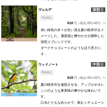
深煎り
ヴェルデ
季節限定
818
円（税込:883.44円）〜
深い緑色の木々が生い茂る夏の軽井沢をイ
メージした、濃度感と爽やかさが調和した
深煎りブレンドです。
ダークチョコレートのようなほろ苦さに、
オ...
中煎り
ウッドノート
季節限定
818
円（税込:883.44円）〜
夏の軽井沢を連想させる、アップルやオレ
ンジのような果実味の爽やかな味わいで
す。
口当たりもなめらかで、飲むシチュエーシ