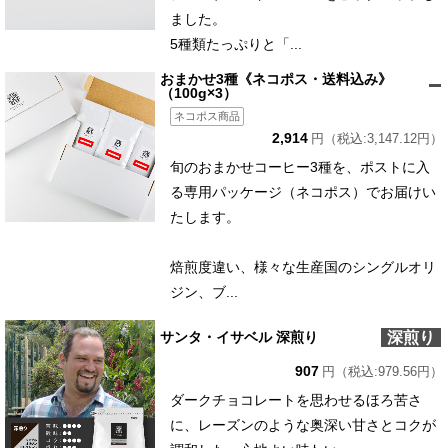
ました。
5種類たっぷりと「...
おまかせ3種《ネコポス・送料込み》
（100g×3）
ネコポス商品
2,914
円（税込:3,147.12円）
旬のおまかせコーヒー3種を、ポストに入
る専用パッケージ（ネコポス）でお届けい
たします。
焙煎度違い、様々な生産国のシングルオリ
ジン、ブ...
深煎り
サンタ・イサベル 深煎り
907
円（税込:979.56円）
ダークチョコレートを思わせるほろ苦さ
に、レーズンのような奥深い甘さとコクが