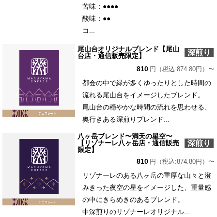
苦味：●●●●
酸味：●●
コ...
尾山台オリジナルブレンド【尾山
深煎り
台店・通信販売限定】
810
円（税込:874.80円）〜
都会の中で緑が多くゆったりとした時間の
流れる尾山台をイメージしたブレンド。
尾山台の穏やかな時間の流れを思わせる、
奥行きある深煎りブレンド...
八ヶ岳ブレンド〜満天の星空〜
深煎り
【リゾナーレ八ヶ岳店・通信販売
限定】
810
円（税込:874.80円）〜
リゾナーレのある八ヶ岳の重厚な山々と澄
みきった夜空の星をイメージした、重量感
の中にきらめきのあるブレンド。
中深煎りのリゾナーレオリジナル...