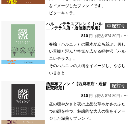
をイメージしたブレンドです。
ビターキャラ...
ハルニレテラスブレンド【ハル
中深煎り
ニレテラス店・通信販売限定】
810
円（税込:874.80円）〜
春楡（ハルニレ）の巨木が立ち並ぶ、美し
い景観と澄んだ空気が広がる軽井沢「ハル
ニレテラス」。
そのハルニレの大樹をイメージし、やさし
い甘さと...
西麻布ブレンド【西麻布店・通信
深煎り
販売限定】
810
円（税込:874.80円）〜
昼の穏やかさと夜の上品な華やかさのふた
つの顔を持つ、魅惑的な大人の街をイメー
ジした深煎りブレンド。