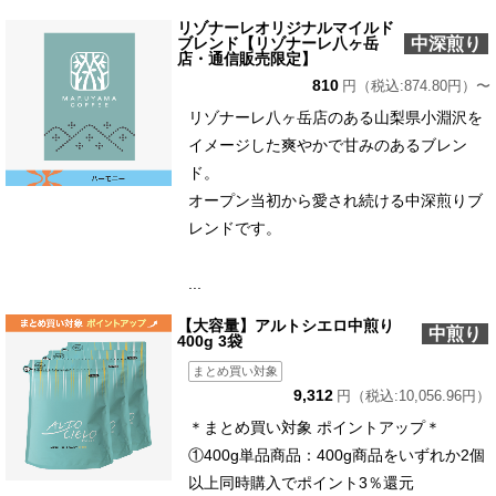
リゾナーレオリジナルマイルド
中深煎り
ブレンド【リゾナーレ八ヶ岳
店・通信販売限定】
810
円（税込:874.80円）〜
リゾナーレ八ヶ岳店のある山梨県小淵沢を
イメージした爽やかで甘みのあるブレン
ド。
オープン当初から愛され続ける中深煎りブ
レンドです。
...
【大容量】アルトシエロ中煎り
中煎り
400g 3袋
まとめ買い対象
9,312
円（税込:10,056.96円）
＊まとめ買い対象 ポイントアップ＊
①400g単品商品：400g商品をいずれか2個
以上同時購入でポイント3％還元