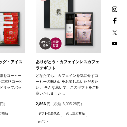
ッグ・アイス
ありがとう・カフェインレスカフェ
ラテギフト
謝をコーヒー
どなたでも、カフェインを気にせずコ
軽に本格コーヒ
ーヒーの味わいをお楽しみいただきた
ドリップバッ
い。 そんな思いで、このギフトをご用
意いたしました...
2,866
0円）
円（税込:3,095.28円）
応商品
ギフト包装代込
のし対応商品
eギフト