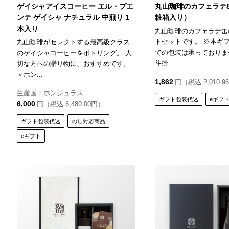
ゲイシャアイスコーヒー エル・プエ
丸山珈琲のカフェラテ
ンテ ゲイシャ ナチュラル 中煎り 1
粧箱入り）
本入り
丸山珈琲のカフェラテ缶
トセットです。 ※本ギ
丸山珈琲がセレクトする最高級クラス
での包装は承っておりま
のゲイシャコーヒーをボトリング。 大
斗掛...
切な方への贈り物に、おすすめです。
＜ホン...
1,862
円（税込:2,010.9
生産国：ホンジュラス
ギフト包装代込
eギフ
6,000
円（税込:6,480.00円）
ギフト包装代込
のし対応商品
eギフト