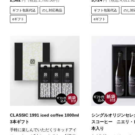
2,582
3,724
円（税込:2,788.56円）
円（税込:4,021.9
ギフト包装代込
のし対応商品
ギフト包装代込
のし対
eギフト
eギフト
CLASSIC 1991 iced coffee 1000ml
シングルオリジンセレ
3本ギフト
スコーヒー ニエリ・ヒ
本入り
手軽に楽しんでいただくリキッドアイ