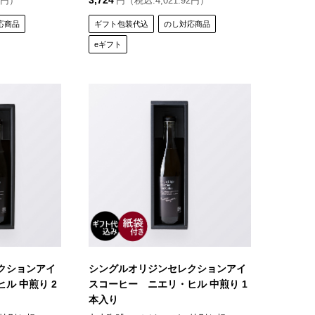
3,724
2円）
円（税込:4,021.92円）
応商品
ギフト包装代込
のし対応商品
eギフト
クションアイ
シングルオリジンセレクションアイ
ル 中煎り 2
スコーヒー ニエリ・ヒル 中煎り 1
本入り