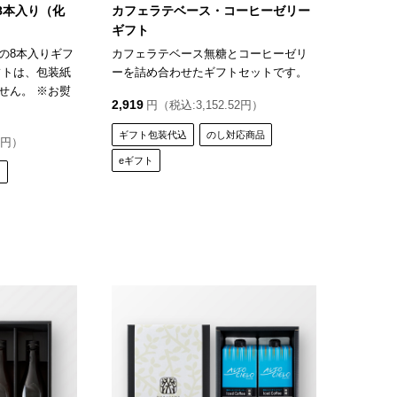
8本入り（化
カフェラテベース・コーヒーゼリー
ギフト
の8本入りギフ
カフェラテベース無糖とコーヒーゼリ
フトは、包装紙
ーを詰め合わせたギフトセットです。
せん。 ※お熨
2,919
円（税込:3,152.52円）
ギフト包装代込
のし対応商品
6円）
eギフト
ト