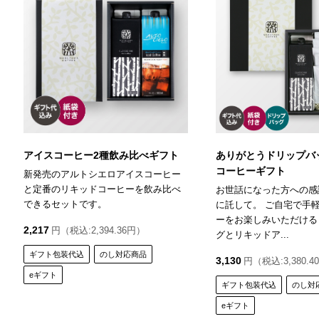
アイスコーヒー2種飲み比べギフト
ありがとうドリップバ
コーヒーギフト
新発売のアルトシエロアイスコーヒー
と定番のリキッドコーヒーを飲み比べ
お世話になった方への感
できるセットです。
に託して。 ご自宅で手
ーをお楽しみいただける
2,217
円（税込:2,394.36円）
グとリキッドア...
ギフト包装代込
のし対応商品
3,130
円（税込:3,380.4
eギフト
ギフト包装代込
のし対
eギフト