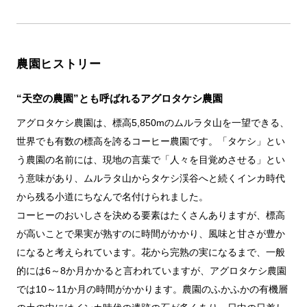
農園ヒストリー
“天空の農園”とも呼ばれるアグロタケシ農園
アグロタケシ農園は、標高5,850mのムルラタ山を一望できる、
世界でも有数の標高を誇るコーヒー農園です。「タケシ」とい
う農園の名前には、現地の言葉で「人々を目覚めさせる」とい
う意味があり、ムルラタ山からタケシ渓谷へと続くインカ時代
から残る小道にちなんで名付けられました。
コーヒーのおいしさを決める要素はたくさんありますが、標高
が高いことで果実が熟すのに時間がかかり、風味と甘さが豊か
になると考えられています。花から完熟の実になるまで、一般
的には6～8か月かかると言われていますが、アグロタケシ農園
では10～11か月の時間がかかります。農園のふかふかの有機層