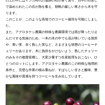
の土の中にはインカ時代の遺跡の石が多くあり、日中の日差し
で温められたこの石が熱を蓄え、朝晩の厳しい寒さから木を守
ります。
このことが、このような高地でのコーヒー栽培を可能にしまし
た。
また、アグロタケシ農園の特殊な農園環境では雨が降ったり止
んだりする気候のため、一本の木の中でも花が咲いている箇所
や、青い実、赤く熟した実など、さまざまな状態のコーヒーチ
ェリーがあります。木に負担をかけないよう、熟したチェリー
のみをその都度収穫し、大変少量ずつ生産処理をおこない、ひ
とつのロットにします。アグロタケシ農園のこの特殊な地理的
条件と、完璧な作業の積み重ねが、すばらしい甘さと酸味、豊
かな風味や質感を持つコーヒーを生み出しています。