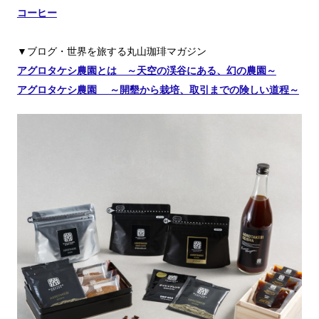
コーヒー
▼ブログ・世界を旅する丸山珈琲マガジン
アグロタケシ農園とは ～天空の渓谷にある、幻の農園～
アグロタケシ農園 ～開墾から栽培、取引までの険しい道程～