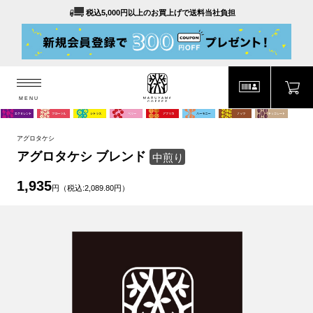
税込5,000円以上のお買上げで送料当社負担
MENU
MARUYAMA COFFEE
MENU
アグロタケシ
アグロタケシ ブレンド
中煎り
1,935
円（税込:2,089.80円）