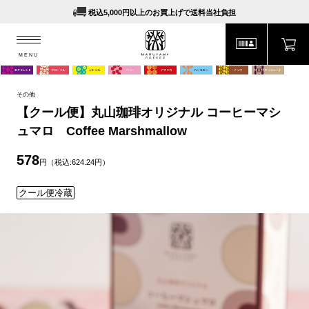
税込5,000円以上のお買上げで送料当社負担
MENU
MARUYAMA COFFEE
MENU
その他
【クール便】丸山珈琲オリジナル コーヒーマシ
ュマロ Coffee Marshmallow
578
円（税込:624.24円）
クール便冷蔵