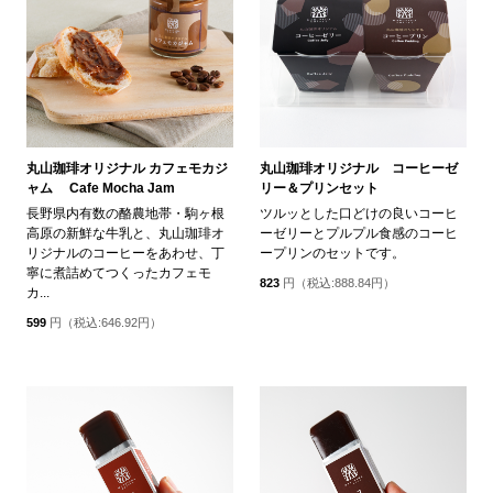
丸山珈琲オリジナル カフェモカジ
丸山珈琲オリジナル コーヒーゼ
ャム Cafe Mocha Jam
リー＆プリンセット
長野県内有数の酪農地帯・駒ヶ根
ツルッとした口どけの良いコーヒ
高原の新鮮な牛乳と、丸山珈琲オ
ーゼリーとプルプル食感のコーヒ
リジナルのコーヒーをあわせ、丁
ープリンのセットです。
寧に煮詰めてつくったカフェモ
823
円（税込:888.84円）
カ...
599
円（税込:646.92円）