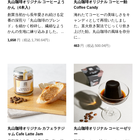
丸山珈琲オリジナル コーヒーよう
丸山珈琲オリジナル コーヒー飴
かん（4本入）
Coffee Candy
創業当初から長年愛され続ける定
淹れたてコーヒーの美味しさをキ
番の深煎り「丸山珈琲のブレン
ャンディとして再現いたしまし
ド」を細かく粉砕し、繊細なよう
た。直火炊き製法でじっくり炊き
かんの生地に練り込みました。 ...
上げた飴。丸山珈琲の風味を存分
に...
1,658
円（税込:1,790.64円）
463
円（税込:500.04円）
丸山珈琲オリジナル カフェラテジ
丸山珈琲オリジナル コーヒーゼリ
ャム Cafe Latte Jam
ー