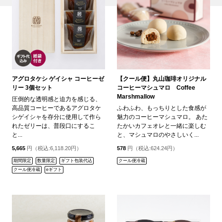
アグロタケシ ゲイシャ コーヒーゼ
【クール便】丸山珈琲オリジナル
リー 3個セット
コーヒーマシュマロ Coffee
Marshmallow
圧倒的な透明感と迫力を感じる、
高品質コーヒーであるアグロタケ
ふわふわ、もっちりとした食感が
シゲイシャを存分に使用して作ら
魅力のコーヒーマシュマロ。 あた
れたゼリーは、普段口にするこ
たかいカフェオレと一緒に楽しむ
と...
と、マシュマロのやさしいく...
5,665
円（税込:6,118.20円）
578
円（税込:624.24円）
期間限定
数量限定
ギフト包装代込
クール便冷蔵
クール便冷蔵
eギフト