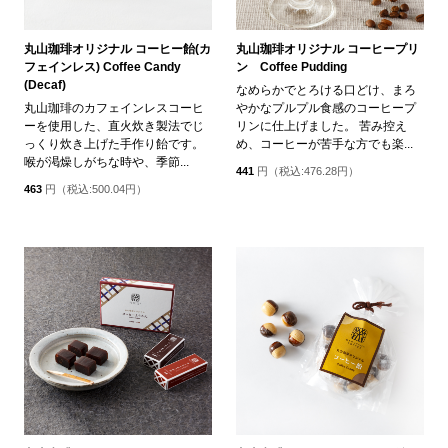
丸山珈琲オリジナル コーヒー飴(カ
丸山珈琲オリジナル コーヒープリ
フェインレス) Coffee Candy
ン Coffee Pudding
(Decaf)
なめらかでとろける口どけ、まろ
丸山珈琲のカフェインレスコーヒ
やかなプルプル食感のコーヒープ
ーを使用した、直火炊き製法でじ
リンに仕上げました。 苦み控え
っくり炊き上げた手作り飴です。
め、コーヒーが苦手な方でも楽...
喉が渇燥しがちな時や、季節...
441
円（税込:476.28円）
463
円（税込:500.04円）