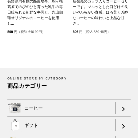
長野県内有数の酪農地帯、駒ヶ根
新発売のカップ入りコーヒーゼリ
高原でのびのびと育った乳牛の毎
ーです。ツルッとした口どけの良
日絞られる新鮮な牛乳と、丸山珈
いやわらかい食感、ほろ苦く芳醇
琲オリジナルのコーヒーを使用
なコーヒーの味わいと上品な甘
し...
さ...
599
円（税込:646.92円）
306
円（税込:330.48円）
ONLINE STORE BY CATEGORY
商品カテゴリー
コーヒー
ギフト