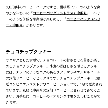
丸山珈琲のコーヒーバッグですと、柑橘系フルーツのような爽
やかな味わいの『
コーヒーバッグ（シトラス）中煎り
』、ベリ
ーのような芳醇な果実感が楽しめる、『
コーヒーバッグ（ベリ
ー）中煎り
』があります。
チョコチップクッキー
サクサクとした食感で、チョコレートの甘さとほろ苦さが楽し
めるチョコチップクッキー。小麦の香ばしさを感じるクッキー
には、ナッツのようなコクのあるグアテマラやエルサルバドル
の深煎りコーヒーがピッタリです。チョコチップクッキーは最
近コンビニエンスストアやコーヒーショップで、1枚で販売され
ています。気軽に中南米の深煎りコーヒーと合わせてみてくだ
さい。お手軽に、コーヒーのペアリング体験を楽しむことがで
きます。