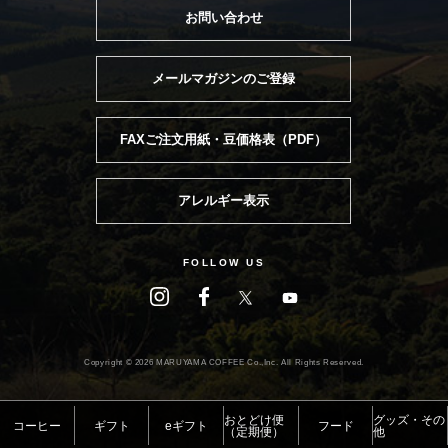
お問い合わせ
メールマガジンのご登録
FAXご注文用紙・豆価格表（PDF）
アレルギー表示
FOLLOW US
Copyright ©
2026 MARUYAMA COFFEE Co.,Inc. All Rights Reserved.
おとどけ便
グッズ・その
コーヒー
ギフト
eギフト
フード
（定期便）
他