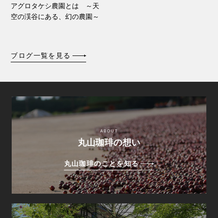
アグロタケシ農園とは ～天
空の渓谷にある、幻の農園～
ブログ一覧を見る
ABOUT
丸山珈琲の想い
丸山珈琲のことを知る