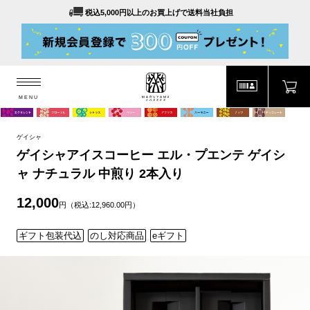
税込5,000円以上のお買上げで送料当社負担
MENU
MARUYAMA COFFEE
MENU
ゲイシャ
ゲイシャアイスコーヒー エル・プエンテ ゲイシ
ャ ナチュラル 中煎り 2本入り
12,000
円（税込:12,960.00円）
ギフト包装代込
のし対応商品
eギフト