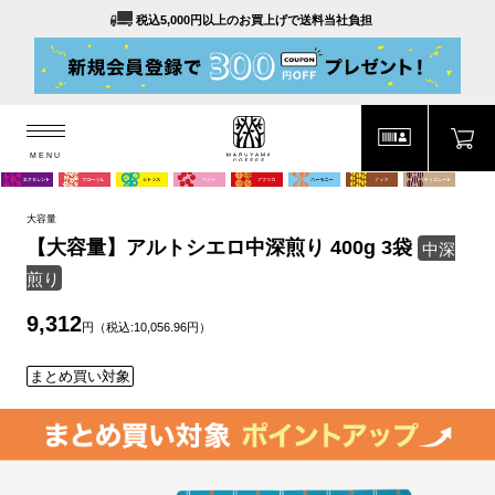
税込5,000円以上のお買上げで送料当社負担
MENU
MARUYAMA COFFEE
MENU
大容量
【大容量】アルトシエロ中深煎り 400g 3袋
中深
煎り
9,312
円（税込:10,056.96円）
まとめ買い対象