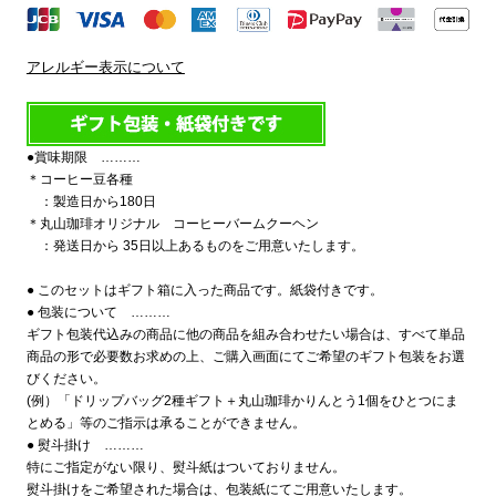
アレルギー表示について
●賞味期限 ………
＊コーヒー豆各種
：製造日から180日
＊丸山珈琲オリジナル コーヒーバームクーヘン
：発送日から 35日以上あるものをご用意いたします。
● このセットはギフト箱に入った商品です。紙袋付きです。
● 包装について ………
ギフト包装代込みの商品に他の商品を組み合わせたい場合は、すべて単品
商品の形で必要数お求めの上、ご購入画面にてご希望のギフト包装をお選
びください。
(例）「ドリップバッグ2種ギフト＋丸山珈琲かりんとう1個をひとつにま
とめる」等のご指示は承ることができません。
● 熨斗掛け ………
特にご指定がない限り、熨斗紙はついておりません。
熨斗掛けをご希望された場合は、包装紙にてご用意いたします。