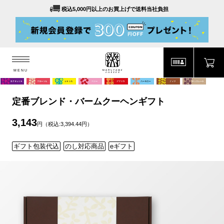
税込5,000円以上のお買上げで送料当社負担
MENU
MARUYAMA COFFEE
MENU
定番ブレンド・バームクーヘンギフト
3,143
円（税込:3,394.44円）
ギフト包装代込
のし対応商品
eギフト