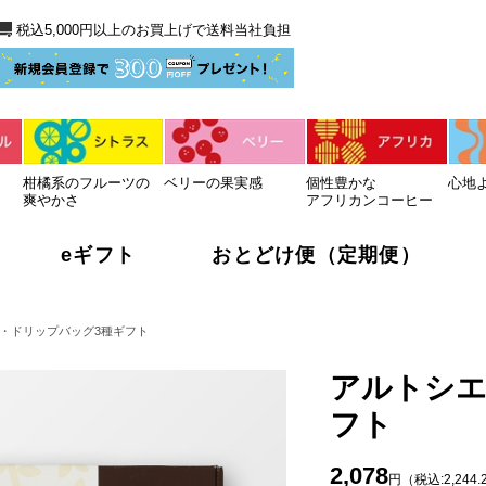
送料当社負担
税込5,000円以上のお買上げで送料当社負担
柑橘系のフルーツの
ベリーの果実感
個性豊かな
心地
爽やかさ
アフリカンコーヒー
eギフト
おとどけ便（定期便）
・ドリップバッグ3種ギフト
アルトシエ
フト
2,078
円（税込:2,244.