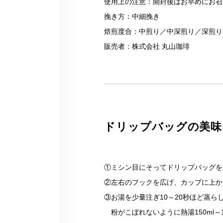
使用上の注意：開封後はお早めにお召
挽き方：中細挽き
焙煎度合：中煎り／中深煎り／深煎り
販売者：株式会社 丸山珈琲
ドリップバッグの美味
①ミシン目にそってドリップバッグを
②左右のフックを広げ、カップに上か
③お湯を少量注ぎ10～20秒ほど蒸ら
粉がこぼれないように熱湯150ml～1