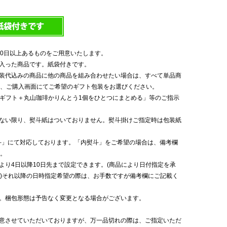
20日以上あるものをご用意いたします。
に入った商品です。紙袋付きです。
包装代込みの商品に他の商品を組み合わせたい場合は、すべて単品商
、ご購入画面にてご希望のギフト包装をお選びください。
種ギフト＋丸山珈琲かりんとう1個をひとつにまとめる」等のご指示
がない限り、熨斗紙はついておりません。熨斗掛けご指定時は包装紙
斗」にて対応しております。「内熨斗」をご希望の場合は、備考欄
。
日より4日以降10日先まで設定できます。(商品により日付指定を承
)それ以降の日時指定希望の際は、お手数ですが備考欄にご記載く
す。梱包形態は予告なく変更となる場合がございます。
用意させていただいておりますが、万一品切れの際は、ご指定いただ