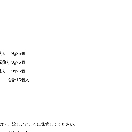
り 9g×5個
り 9g×5個
り 9g×5個
個入
けて、涼しいところに保管してください。