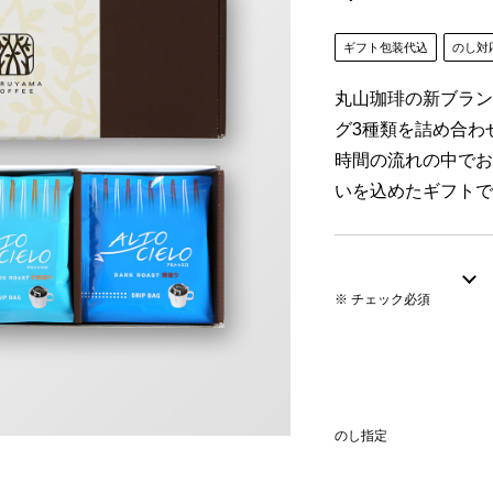
ギフト包装代込
のし対
丸山珈琲の新ブラン
グ3種類を詰め合わ
時間の流れの中でお
いを込めたギフトで
※ チェック必須
のし指定
ト