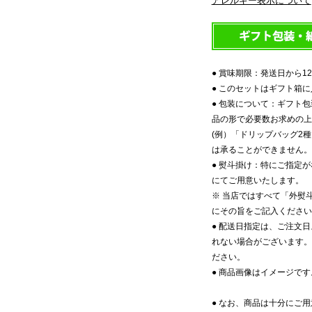
アレルギー表示について
● 賞味期限：発送日から1
● このセットはギフト箱
● 包装について：ギフト
品の形で必要数お求めの上
(例）「ドリップバッグ2
は承ることができません。
● 熨斗掛け：特にご指定
にてご用意いたします。
※ 当店ではすべて「外熨
にその旨をご記入ください
● 配送日指定は、ご注文
れない場合がございます。
ださい。
● 商品画像はイメージで
● なお、商品は十分にご