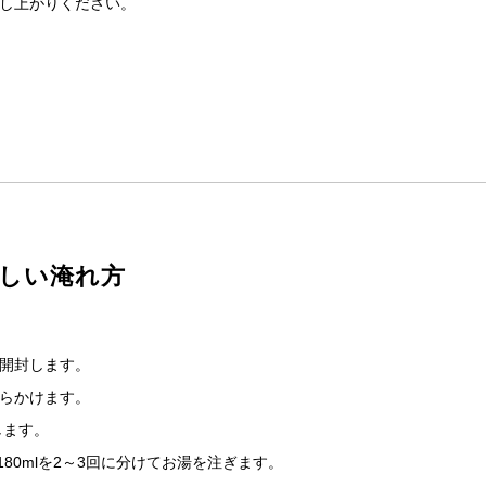
し上がりください。
しい淹れ方
開封します。
らかけます。
します。
80mlを2～3回に分けてお湯を注ぎます。