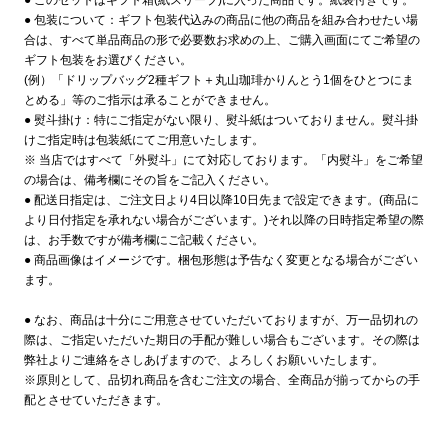
● このセットはギフト箱(紙スリーブ)に入った商品です。紙袋付きです。
● 包装について：ギフト包装代込みの商品に他の商品を組み合わせたい場
合は、すべて単品商品の形で必要数お求めの上、ご購入画面にてご希望の
ギフト包装をお選びください。
(例）「ドリップバッグ2種ギフト＋丸山珈琲かりんとう1個をひとつにま
とめる」等のご指示は承ることができません。
● 熨斗掛け：特にご指定がない限り、熨斗紙はついておりません。熨斗掛
けご指定時は包装紙にてご用意いたします。
※ 当店ではすべて「外熨斗」にて対応しております。「内熨斗」をご希望
の場合は、備考欄にその旨をご記入ください。
● 配送日指定は、ご注文日より4日以降10日先まで設定できます。(商品に
より日付指定を承れない場合がございます。)それ以降の日時指定希望の際
は、お手数ですが備考欄にご記載ください。
● 商品画像はイメージです。梱包形態は予告なく変更となる場合がござい
ます。
● なお、商品は十分にご用意させていただいておりますが、万一品切れの
際は、ご指定いただいた期日の手配が難しい場合もございます。その際は
弊社よりご連絡をさしあげますので、よろしくお願いいたします。
※原則として、品切れ商品を含むご注文の場合、全商品が揃ってからの手
配とさせていただきます。