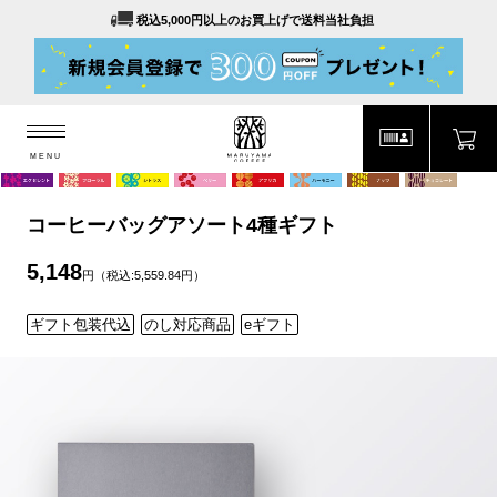
税込5,000円以上のお買上げで送料当社負担
MENU
MARUYAMA COFFEE
MENU
コーヒーバッグアソート4種ギフト
5,148
円（税込:5,559.84円）
ギフト包装代込
のし対応商品
eギフト