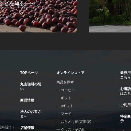
ことを知る
TOPページ
オンラインストア
業務用
こちら
商品を探す
丸山珈琲の想
い
お電話
コーヒー
はこち
ギフト
商品情報
ご利用
eギフト
法人のお客さ
フード
まへ
特定商
示
おとどけ便(定期便)
年始を除く）
店舗情報
グッズ・その他