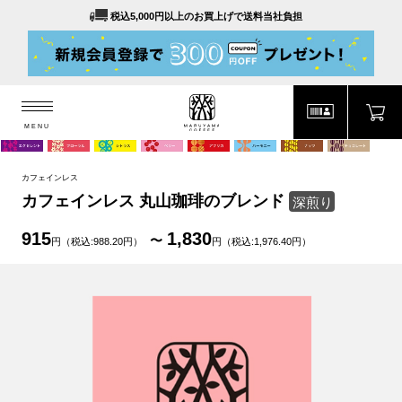
税込5,000円以上のお買上げで送料当社負担
MENU
MARUYAMA COFFEE
MENU
カフェインレス
カフェインレス 丸山珈琲のブレンド
深煎り
915
1,830
円（税込:988.20円）
円（税込:1,976.40円）