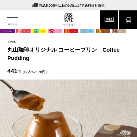
税込5,000円以上のお買上げで送料当社負担
MENU
MARUYAMA COFFEE
MENU
その他
丸山珈琲オリジナル コーヒープリン Coffee
Pudding
441
円（税込:476.28円）