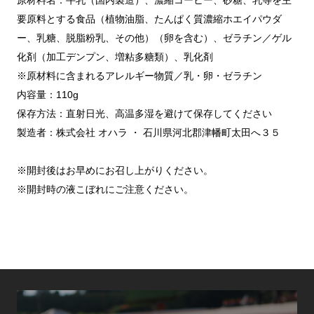
原材料名：牛乳（国内製造）、濃縮コーヒー、砂糖、乳等を主
要原料とする食品（植物油脂、たんぱく質濃縮ホエイパウダ
ー、乳糖、脱脂粉乳、その他）（卵を含む）、ゼラチン／ゲル
化剤（加工デンプン、増粘多糖類）、乳化剤
※原材料に含まれるアレルギー物質／乳・卵・ゼラチン
内容量：110g
保存方法：直射日光、高温多湿を避けて保存してください
製造者：株式会社 オハラ ・ 石川県河北郡津幡町太田へ３５
※開封後はお早めにお召し上がりください。
※開封時の液こぼれにご注意ください。