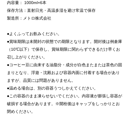
内容量： 1000ml×6本
保存方法：直射日光・高温多湿を避け常温で保存
製造所：メトロ株式会社
●よくふってお飲みください。
●賞味期限は未開封の状態での期限となります。開封後は例倉庫
（10℃以下）で保存し、賞味期限に関わらずできるだけ早くお
召し上がりください。
●コーヒー豆に由来する油脂分・成分が白色またまたは茶色の固
まりとなり、浮遊・沈殿および容器内面に付着する場合があり
ますが、品質には問題がありません。
●温める場合は、別の容器うつしかえてください。
●この容器のまま凍らせないでください。内容液が膨張し容器が
破損する場合があります。※開栓後はキャップをしっかりとお
閉めください。