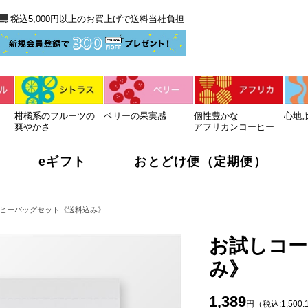
送料当社負担
税込5,000円以上のお買上げで送料当社負担
柑橘系のフルーツの
ベリーの果実感
個性豊かな
心地
爽やかさ
アフリカンコーヒー
eギフト
おとどけ便（定期便）
ヒーバッグセット《送料込み》
お試しコー
み》
1,389
円（税込:1,500.