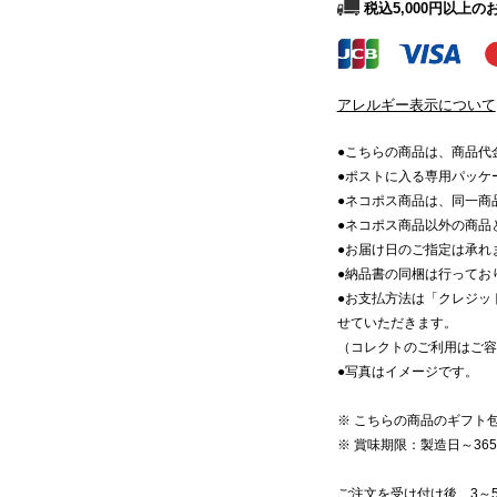
税込5,000円以上
アレルギー表示について
●こちらの商品は、商品代
●ポストに入る専用パッケ
●ネコポス商品は、同一商
●ネコポス商品以外の商品
●お届け日のご指定は承れ
●納品書の同梱は行ってお
●お支払方法は「クレジッ
せていただきます。
（コレクトのご利用はご容
●写真はイメージです。
※ こちらの商品のギフト
※ 賞味期限：製造日～36
ご注文を受け付け後、3～